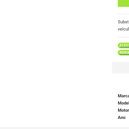
Subst
veícu
ELEC
RENA
Marc
Mode
Motor
Ano
: