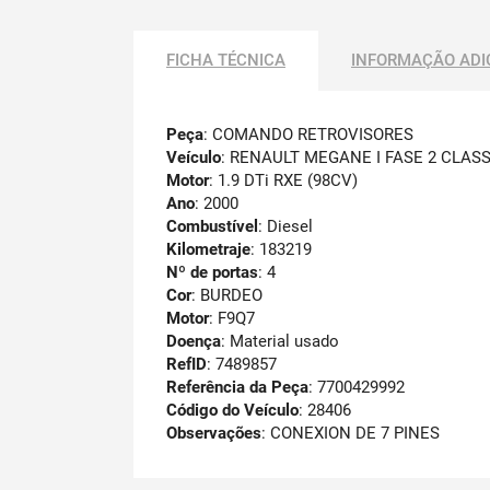
FICHA TÉCNICA
INFORMAÇÃO ADI
Peça
: COMANDO RETROVISORES
Veículo
: RENAULT MEGANE I FASE 2 CLASSI
Motor
: 1.9 DTi RXE (98CV)
Ano
: 2000
Combustível
: Diesel
Kilometraje
: 183219
Nº de portas
: 4
Cor
: BURDEO
Motor
: F9Q7
Doença
: Material usado
RefID
: 7489857
Referência da Peça
: 7700429992
Código do Veículo
: 28406
Observações
:
CONEXION DE 7 PINES