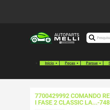
Procurar:
Início
Peças
Parque
7700429992 COMANDO R
I FASE 2 CLASSIC LA...-74