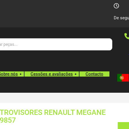
De segu
Sobre nós
Cessões e avaliações
Contacto
ETROVISORES RENAULT MEGANE
89857