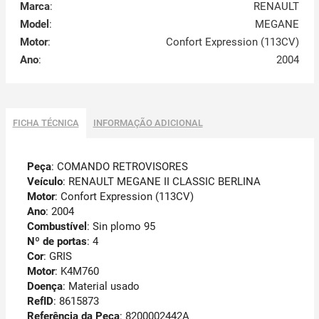
Marca
:
RENAULT
Model
:
MEGANE
Motor
:
Confort Expression (113CV)
Ano
:
2004
FICHA TÉCNICA
INFORMAÇÃO ADICIONAL
Peça
: COMANDO RETROVISORES
Veículo
: RENAULT MEGANE II CLASSIC BERLINA
Motor
: Confort Expression (113CV)
Ano
: 2004
Combustível
: Sin plomo 95
Nº de portas
: 4
Cor
: GRIS
Motor
: K4M760
Doença
: Material usado
RefID
: 8615873
Referência da Peça
: 8200002442A