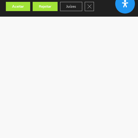
Close GDPR Cookie Banner
Aceitar
Rejeitar
Juízes
Encontrar a loja mais próxima