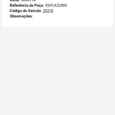
RefID
: 8844796
Referência da Peça
: XS41A22404
Código do Veículo
:
35310
Observações
: