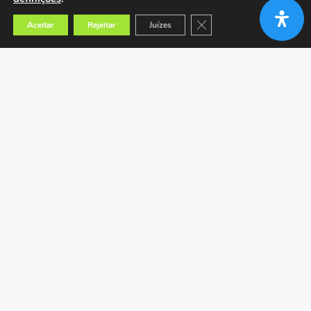
Close GDPR Cookie Banner
Aceitar
Rejeitar
Juízes
Encontrar a loja mais próxima