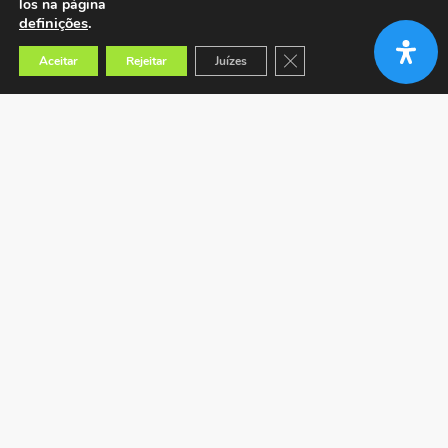
los na página
definições
.
Close GDPR Cookie Banner
Aceitar
Rejeitar
Juízes