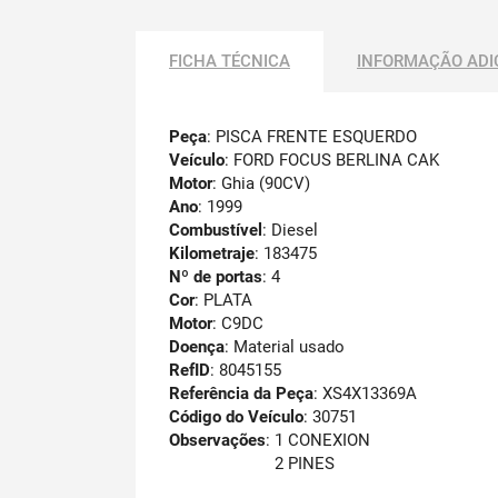
FICHA TÉCNICA
INFORMAÇÃO ADI
Peça
: PISCA FRENTE ESQUERDO
Veículo
: FORD FOCUS BERLINA CAK
Motor
: Ghia (90CV)
Ano
: 1999
Combustível
: Diesel
Kilometraje
: 183475
Nº de portas
: 4
Cor
: PLATA
Motor
: C9DC
Doença
: Material usado
RefID
: 8045155
Referência da Peça
: XS4X13369A
Código do Veículo
: 30751
Observações
:
1 CONEXION
2 PINES