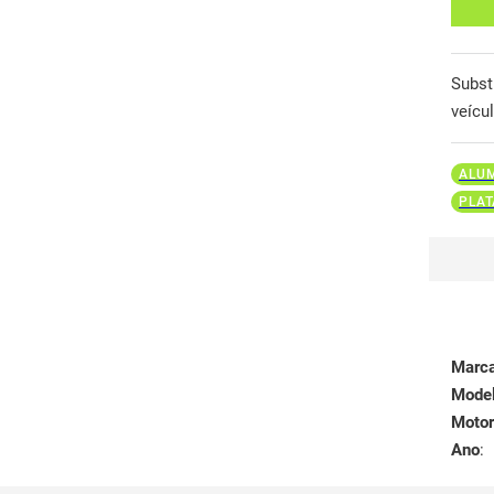
Subst
veícu
ALU
PLAT
Marc
Mode
Motor
Ano
: