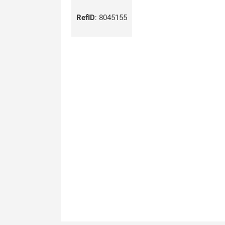
RefID
:
8045155