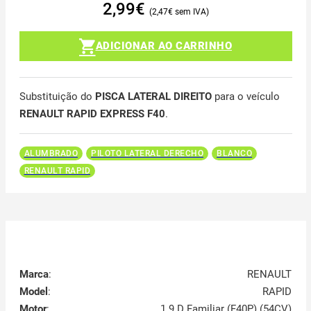
2,99
€
2,47
€
ADICIONAR AO CARRINHO
Substituição do
PISCA LATERAL DIREITO
para o veículo
RENAULT RAPID EXPRESS F40
.
ALUMBRADO
PILOTO LATERAL DERECHO
BLANCO
RENAULT RAPID
Marca
:
RENAULT
Model
:
RAPID
Motor
:
1.9 D Familiar (F40P) (54CV)