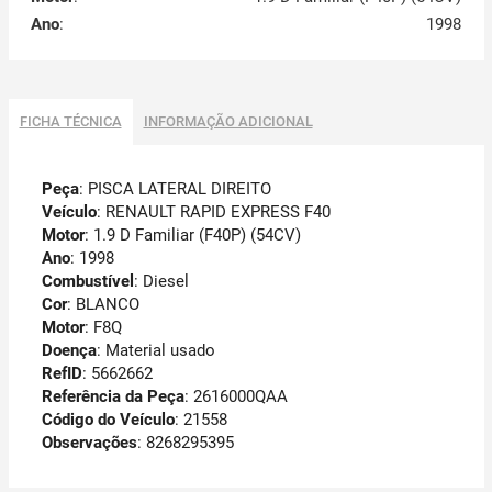
Ano
:
1998
FICHA TÉCNICA
INFORMAÇÃO ADICIONAL
Peça
: PISCA LATERAL DIREITO
Veículo
: RENAULT RAPID EXPRESS F40
Motor
: 1.9 D Familiar (F40P) (54CV)
Ano
: 1998
Combustível
: Diesel
Cor
: BLANCO
Motor
: F8Q
Doença
: Material usado
RefID
: 5662662
Referência da Peça
: 2616000QAA
Código do Veículo
: 21558
Observações
:
8268295395